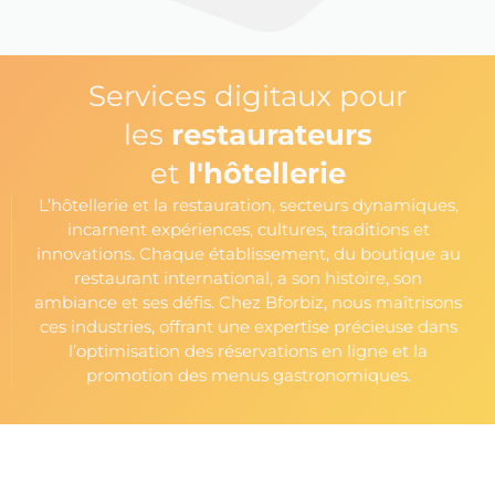
Services digitaux pour
les
restaurateurs
et
l'hôtellerie
L’hôtellerie et la restauration, secteurs dynamiques,
incarnent expériences, cultures, traditions et
innovations. Chaque établissement, du boutique au
restaurant international, a son histoire, son
ambiance et ses défis. Chez Bforbiz, nous maîtrisons
ces industries, offrant une expertise précieuse dans
l’optimisation des réservations en ligne et la
promotion des menus gastronomiques.