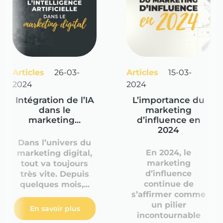
Articles
26-03-
Articles
15-03-
2024
2024
Intégration de l’IA
L’importance du
dans le
marketing
marketing...
d’influence en
2024
Dans l’univers du
En 2024, le
marketing digital,
marketing
tout va toujours
d’influence
très vite. Depuis
continue de
quelques mois,...
s’affirmer comme
un pilier
En savoir plus
incontournable