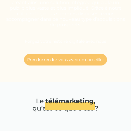
créant ainsi une solution intégrée qui cible un
public plus vaste et plus impliqué. Grâce à notre
call center, nous sommes disposés à vous
accompagner dans ce nouveau type d’acquisitions
de prospects.
Forgez votre histoire digitale avec nous
Prendre rendez-vous avec un conseiller
Le
télémarketing,
qu’est-ce que c’est ?