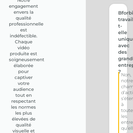
Notre
engagement
envers la
Bforb
qualité
travai
professionnelle
t-
est
elle
indéfectible.
uniq
Chaque
avec
vidéo
des
produite est
grand
soigneusement
entre
élaborée
pour
?
Non,
captiver
notre
votre
cha
audience
d’act
tout en
s’éte
respectant
à
les normes
toute
les plus
les
élevées de
entre
qualité
qu’el
visuelle et