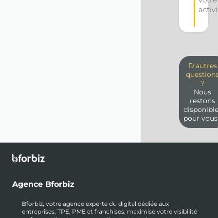
activi
D'autres
question
?
Nous
restons
disponibl
pour vous
Agence Bforbiz
Bforbiz, votre agence experte du digital dédiée aux
entreprises, TPE, PME et franchises, maximise votre visibilité