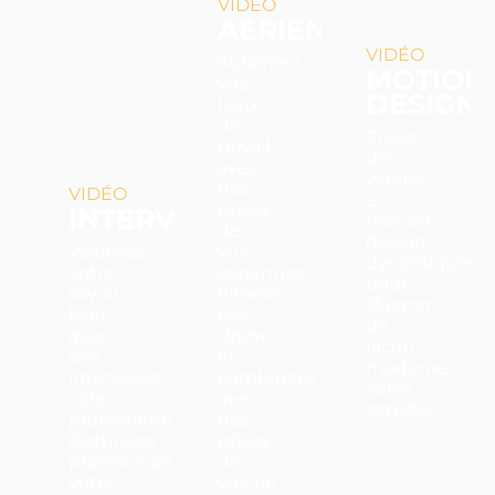
VIDÉO
AÉRIENNE
VIDÉO
Sublimez
MOTION
vos
DESIGN
lieux
de
Créez
travail
des
avec
vidéos
des
VIDÉO
en
prises
INTERVIEW
motion
de
design
Valorisez
vue
dynamiques
votre
aériennes
pour
savoir-
filmées
illustrer
faire
par
de
avec
drone
façon
des
et
moderne
interviews
combinées
votre
vidéo
avec
activité.
professionnelles
des
destinées
prises
promouvoir
de
votre
vue au