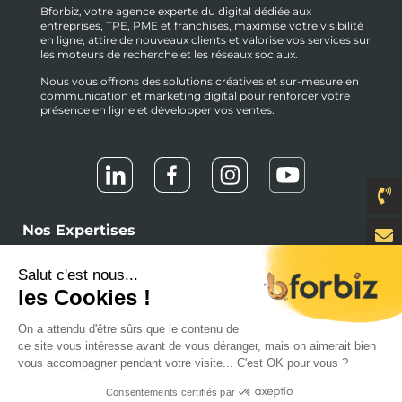
Bforbiz, votre agence experte du digital dédiée aux
entreprises, TPE, PME et franchises, maximise votre visibilité
en ligne, attire de nouveaux clients et valorise vos services sur
les moteurs de recherche et les réseaux sociaux.
Nous vous offrons des solutions créatives et sur-mesure en
communication et marketing digital pour renforcer votre
présence en ligne et développer vos ventes.
Nos Expertises
Création de Site Internet
Salut c'est nous...
Référencement Naturel - SEO
les Cookies !
Référencement Sponsorisé - SEA
Référencement Social Ads - SMA
On a attendu d'être sûrs que le contenu de
Référencement SEO Local
ce site vous intéresse avant de vous déranger, mais on aimerait bien
Social Media Management
vous accompagner pendant votre visite... C'est OK pour vous ?
Marketing de Contenu
Web Design, UX & UI
Consentements certifiés par